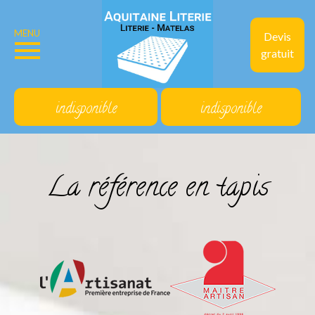
MENU
Devis
gratuit
indisponible
indisponible
La référence en tapis