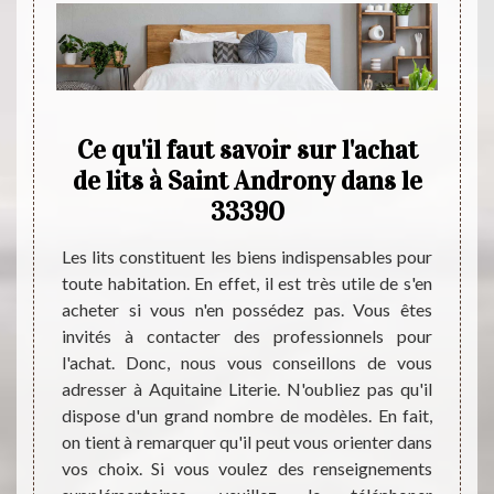
:
Ce qu'il faut savoir sur l'achat
La 
n
de lits à Saint Androny dans le
et
tout
33390
À Sain
remar
Les lits constituent les biens indispensables pour
satisf
toute habitation. En effet, il est très utile de s'en
de tout
import
acheter si vous n'en possédez pas. Vous êtes
propose
s'en p
invités à contacter des professionnels pour
ries de
matièr
l'achat. Donc, nous vous conseillons de vous
ans son
appel 
adresser à Aquitaine Literie. N'oubliez pas qu'il
 pouvez
de lit
dispose d'un grand nombre de modèles. En fait,
étitifs
bon n
on tient à remarquer qu'il peut vous orienter dans
près de
intére
vos choix. Si vous voulez des renseignements
mme des
Pour a