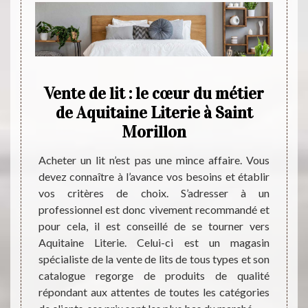
t
Vente de lit : le cœur du métier
La 
:
de Aquitaine Literie à Saint
et
 son
Morillon
À Sain
peuven
Acheter un lit n’est pas une mince affaire. Vous
plus s
devez connaître à l’avance vos besoins et établir
nel de
import
vos critères de choix. S’adresser à un
ées, il
s'en p
professionnel est donc vivement recommandé et
ts dans
matièr
pour cela, il est conseillé de se tourner vers
se sont
appel 
Aquitaine Literie. Celui-ci est un magasin
 de lit
de lit
spécialiste de la vente de lits de tous types et son
eux qui
bon n
catalogue regorge de produits de qualité
iterie
intére
répondant aux attentes de toutes les catégories
ez vous
Pour a