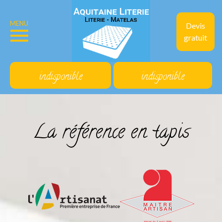
MENU
Devis
gratuit
indisponible
indisponible
La référence en tapis