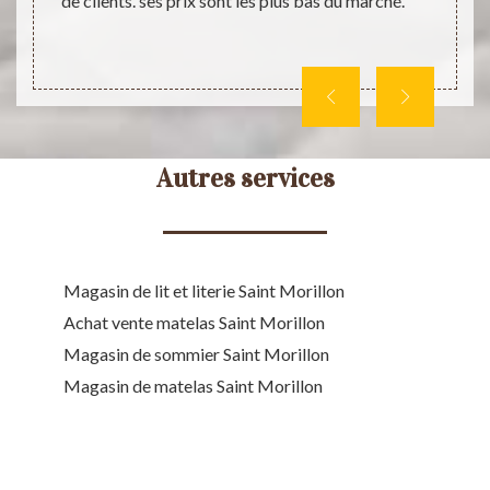
de clients. ses prix sont les plus bas du marché.
in pour
veuill
Autres services
Magasin de lit et literie Saint Morillon
Achat vente matelas Saint Morillon
Magasin de sommier Saint Morillon
Magasin de matelas Saint Morillon