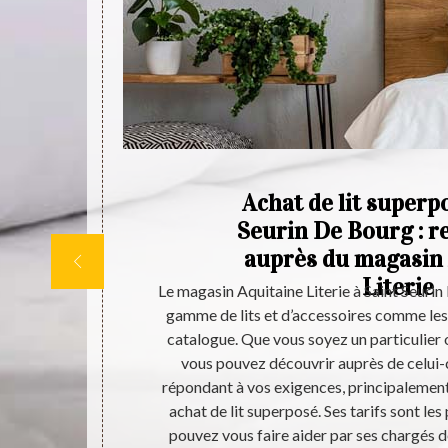
De
Achat de lit superp
Seurin De Bourg : r
auprès du magasin
Literie
n. Ils servent
Le magasin Aquitaine Literie à Saint Seuri
de la journée.
gamme de lits et d’accessoires comme les
 les acheter.
catalogue. Que vous soyez un particulier 
ine Literie.
vous pouvez découvrir auprès de celui-c
de modèles.
répondant à vos exigences, principalement
orienter pour
achat de lit superposé. Ses tarifs sont le
ose est très
pouvez vous faire aider par ses chargés de