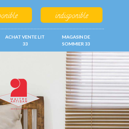
ponible
indisponible
ACHAT VENTE LIT
MAGASIN DE
33
SOMMIER 33