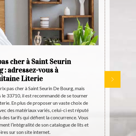
pas cher à Saint Seurin
 : adressez-vous à
ad
itaine Literie
 prix pas cher à Saint Seurin De Bourg, mais
La solidité 
s le 33710, il est recommandé de se tourner
avec du méta
terie. En plus de proposer un vaste choix de
décoration 
vec des matériaux variés, celui-ci est réputé
dans votre de
 des tarifs qui défient la concurrence. Vous
celui-ci cho
nt l’intégralité de son catalogue de lits et
les plus bas 
res sur son site internet.