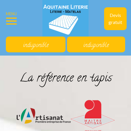
MENU
Devis
gratuit
indisponible
indisponible
La référence en tapis