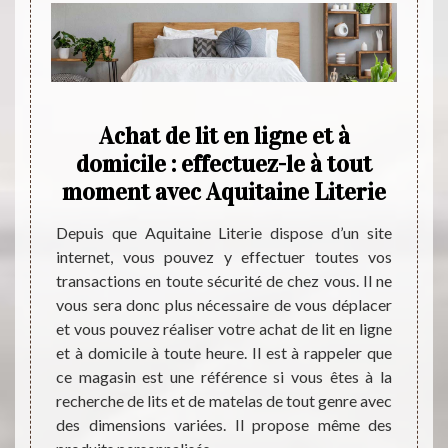
les
Achat de lit en ligne et à
Trou
domicile : effectuez-le à tout
à v
moment avec Aquitaine Literie
Lit
 devez
Depuis que Aquitaine Literie dispose d’un site
Spécial
 enfant
internet, vous pouvez y effectuer toutes vos
Aquita
apitale
transactions en toute sécurité de chez vous. Il ne
pour ce
meuble.
vous sera donc plus nécessaire de vous déplacer
La qual
us avez
et vous pouvez réaliser votre achat de lit en ligne
prix q
modèle
et à domicile à toute heure. Il est à rappeler que
du mar
ison ou
ce magasin est une référence si vous êtes à la
deven
ritère
recherche de lits et de matelas de tout genre avec
d’acti
s aider
des dimensions variées. Il propose même des
en vou