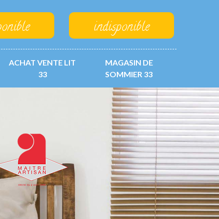
ponible
indisponible
ACHAT VENTE LIT
MAGASIN DE
33
SOMMIER 33