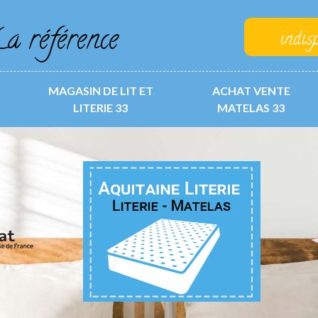
a référence
indis
MAGASIN DE LIT ET
ACHAT VENTE
LITERIE 33
MATELAS 33