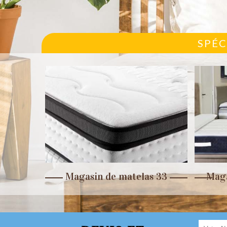
SPÉC
r 33
Magasin de matelas 33
Maga