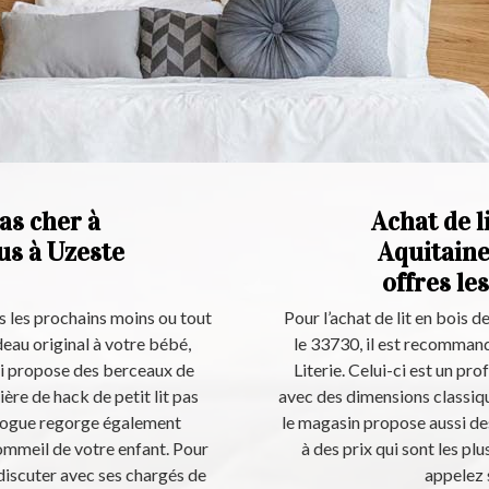
pas cher à
Achat de li
us à Uzeste
Aquitaine
offres le
 les prochains moins ou tout
Pour l’achat de lit en bois 
eau original à votre bébé,
le 33730, il est recommand
-ci propose des berceaux de
Literie. Celui-ci est un pro
ière de hack de petit lit pas
avec des dimensions classique
talogue regorge également
le magasin propose aussi de
ommeil de votre enfant. Pour
à des prix qui sont les pl
discuter avec ses chargés de
appelez 