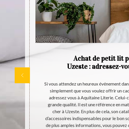
hat
Achat de petit lit 
0
Uzeste : adressez-vo
isfaire leur
Si vous attendez un heureux événement dans
cessaire de les
simplement que vous voulez offrir un cad
l est très
adressez vous à Aquitaine Literie. Celui
Donc, nous
grande qualité. Il est une référence en mat
fessionnel de
cher à Uzeste. En plus de cela, son ca
vous puissiez
d’accessoires indispensables pour le bon s
téressant et
de plus amples informations, vous pouvez 