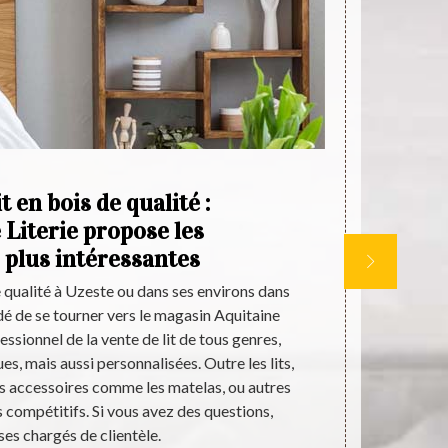
t en bois de qualité :
 Literie propose les
séc
s plus intéressantes
de qualité à Uzeste ou dans ses environs dans
Pour l’achat d
é de se tourner vers le magasin Aquitaine
choisissez d
fessionnel de la vente de lit de tous genres,
magasin en li
s, mais aussi personnalisées. Outre les lits,
les catégorie
s accessoires comme les matelas, ou autres
platefo
us compétitifs. Si vous avez des questions,
transaction.
ses chargés de clientèle.