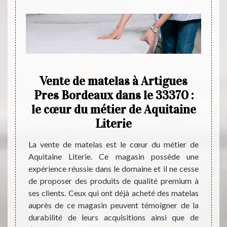
Vente de matelas à Artigues
T
 des
Pres Bordeaux dans le 33370 :
sav
é à
le cœur du métier de Aquitaine
x
Literie
dent si
La vente de matelas est le cœur du métier de
Pour r
ères de
Aquitaine Literie. Ce magasin possède une
nouve
 il est
expérience réussie dans le domaine et il ne cesse
posséd
 à un
de proposer des produits de qualité premium à
effet,
er dans
ses clients. Ceux qui ont déjà acheté des matelas
resso
Literie
auprès de ce magasin peuvent témoigner de la
contac
vec des
durabilité de leurs acquisitions ainsi que de
nous 