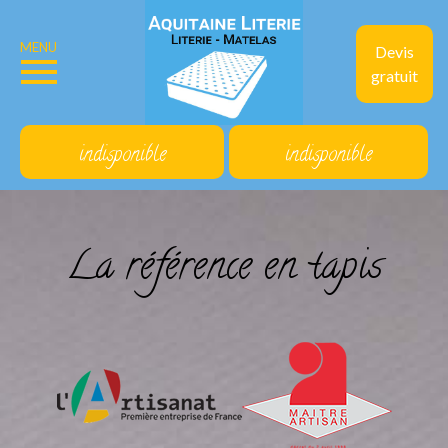
MENU
Devis
gratuit
indisponible
indisponible
La référence en tapis