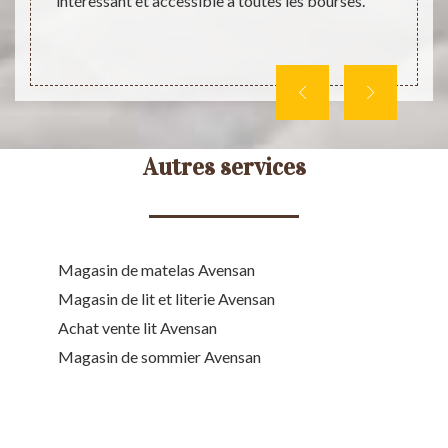
intéressant et accessible à toutes les bourses.
vous r
client
Autres services
Magasin de matelas Avensan
Magasin de lit et literie Avensan
Achat vente lit Avensan
Magasin de sommier Avensan