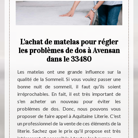
sin
L'achat de matelas pour régler
Ma
e
les problèmes de dos à Avensan
des
nsan
dans le 33480
f
s chers
Les matelas ont une grande influence sur la
e faire
qualité de la Sommeil. Si vous voulez passer une
Spécia
sin qui
bonne nuit de sommeil, il faut qu'ils soient
matela
 réputé
irréprochables. En fait, il est très important de
une ré
es prix
s'en acheter un nouveau pour éviter les
renda
ts. Son
problèmes de dos. Donc, nous pouvons vous
trouve
atex, à
proposer de faire appel à Aquitaine Literie. C'est
résist
mousse.
un professionnel de la vente de ces éléments de la
les m
de vous
literie. Sachez que le prix qu'il propose est très
trouve