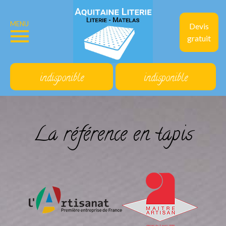
MENU
Devis
gratuit
indisponible
indisponible
La référence en tapis