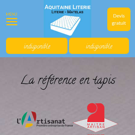
MENU
Devis
gratuit
indisponible
indisponible
La référence en tapis