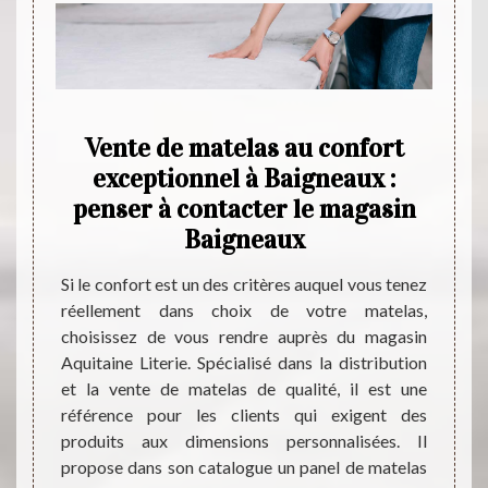
s :
Vente de matelas au confort
Ach
 site
exceptionnel à Baigneaux :
do
penser à contacter le magasin
Baigneaux
igneaux
Pour l
esser à
égalem
Si le confort est un des critères auquel vous tenez
ttra de
indis
réellement dans choix de votre matelas,
s avec
magas
choisissez de vous rendre auprès du magasin
uitaine
procéd
Aquitaine Literie. Spécialisé dans la distribution
ose sur
domici
et la vente de matelas de qualité, il est une
qualité
Aquita
référence pour les clients qui exigent des
étitifs
modèle
produits aux dimensions personnalisées. Il
nt des
régler
propose dans son catalogue un panel de matelas