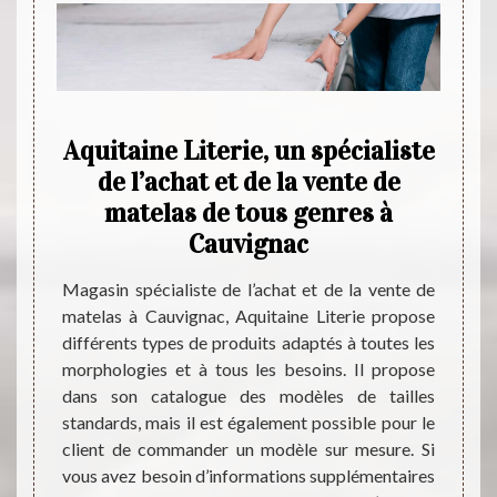
sin
Aquitaine Literie, un spécialiste
A
e
de l’achat et de la vente de
Ca
ignac
matelas de tous genres à
prof
Cauvignac
s chers
Depui
e faire
posit
Magasin spécialiste de l’achat et de la vente de
sin qui
domain
matelas à Cauvignac, Aquitaine Literie propose
 réputé
nouvea
différents types de produits adaptés à toutes les
es prix
que v
morphologies et à tous les besoins. Il propose
ts. Son
vous 
dans son catalogue des modèles de tailles
atex, à
impecc
standards, mais il est également possible pour le
mousse.
matela
client de commander un modèle sur mesure. Si
de vous
tous 
vous avez besoin d’informations supplémentaires