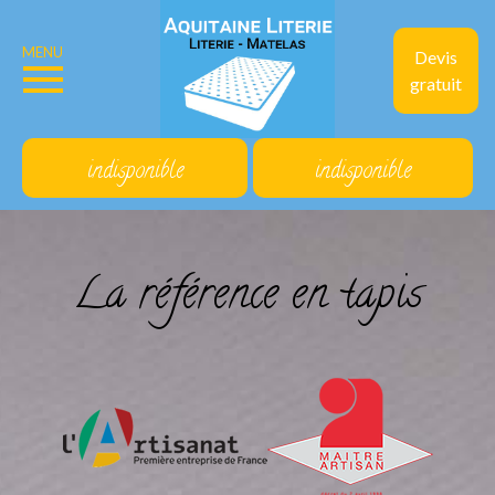
MENU
Devis
gratuit
indisponible
indisponible
La référence en tapis