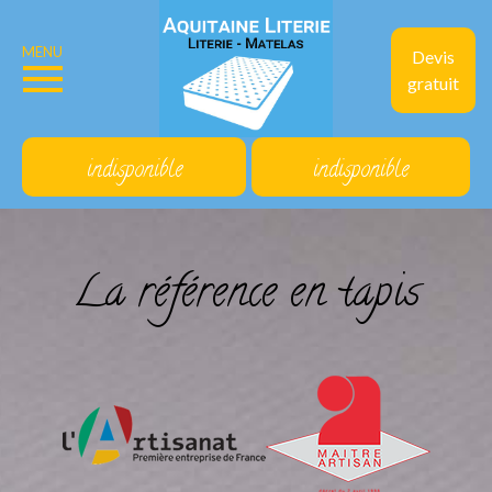
MENU
Devis
gratuit
indisponible
indisponible
La référence en tapis