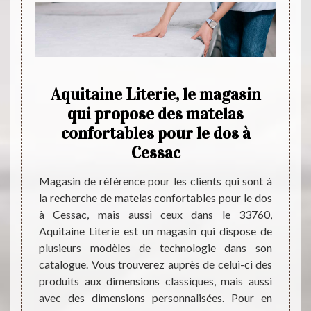
s :
Aquitaine Literie, le magasin
Tro
 site
qui propose des matelas
q
confortables pour le dos à
A
Cessac
ac dans
Pour 
er à un
mousse
Magasin de référence pour les clients qui sont à
tra de
adresse
la recherche de matelas confortables pour le dos
s avec
un pio
à Cessac, mais aussi ceux dans le 33760,
uitaine
le con
Aquitaine Literie est un magasin qui dispose de
ose sur
ainsi
plusieurs modèles de technologie dans son
qualité
dispon
catalogue. Vous trouverez auprès de celui-ci des
étitifs
ses co
produits aux dimensions classiques, mais aussi
nt des
marché
avec des dimensions personnalisées. Pour en