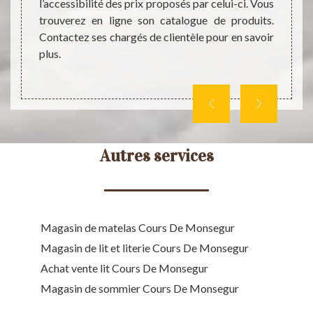
que l
s moins
l’accessibilité des prix proposés par celui-ci. Vous
access
ntage,
trouverez en ligne son catalogue de produits.
des re
ant les
Contactez ses chargés de clientèle pour en savoir
téléph
plus.
Autres services
Magasin de matelas Cours De Monsegur
Magasin de lit et literie Cours De Monsegur
Achat vente lit Cours De Monsegur
Magasin de sommier Cours De Monsegur