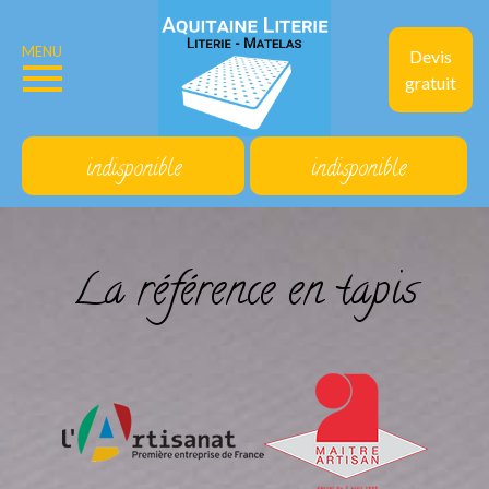
MENU
Devis
gratuit
indisponible
indisponible
La référence en tapis