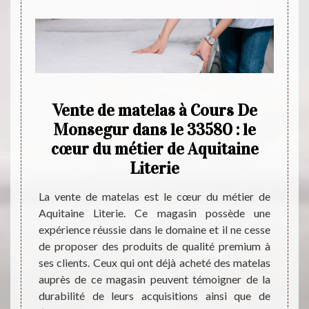
e de
Vente de matelas à Cours De
La 
in
Monsegur dans le 33580 : le
Co
 De
cœur du métier de Aquitaine
Literie
Les ma
une tr
atelas
La vente de matelas est le cœur du métier de
Sommei
l n’y a
Aquitaine Literie. Ce magasin possède une
rempla
itaine
expérience réussie dans le domaine et il ne cesse
Donc, 
maine et
de proposer des produits de qualité premium à
expert
 matelas
ses clients. Ceux qui ont déjà acheté des matelas
faire 
ité des
auprès de ce magasin peuvent témoigner de la
multit
En plus
durabilité de leurs acquisitions ainsi que de