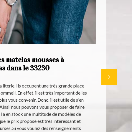
es matelas mousses à
as dans le 33230
po
a literie. Ils occupent une très grande place
Êtes-vous 
Sommeil. En effet, il est très important de les
environs ? s
lus vous convenir. Donc, il est utile de s'en
magasin Aquit
Ainsi, nous pouvons vous proposer de faire
produits de
 Il a en stock une multitude de modèles de
matelas à d
e le prix proposé est très intéressant et
variété de pr
ourses. Si vous voulez des renseignements
di