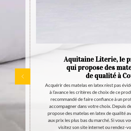
tex
Aquitaine Literie, le 
s à
qui propose des mate
de qualité à C
 Coutras, mais
Acquérir des matelas en latex n’est pas évid
ie est une
à l’avance les critères de choix de ce produ
on catalogue
recommandé de faire confiance à un prof
sés à des prix
accompagner dans votre choix. Depuis des
posées par ce
propose des matelas en latex de qualité a
 des produits
aux prix les plus bas du marché. Si vous vo
ct avec ses
visitez son site internet ou rendez-v