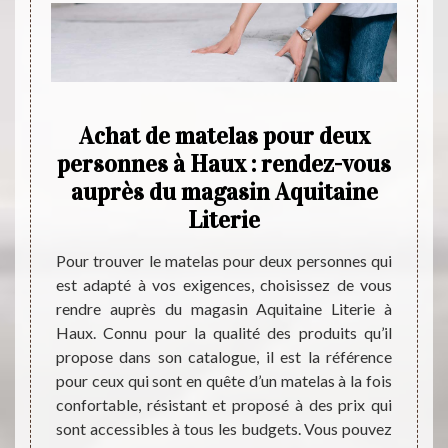
et à
Achat de matelas pour deux
Tro
vec
personnes à Haux : rendez-vous
q
auprès du magasin Aquitaine
Literie
x, mais
Pour 
st plus
mousse
Pour trouver le matelas pour deux personnes qui
ès des
adresse
est adapté à vos exigences, choisissez de vous
mps en
un pio
rendre auprès du magasin Aquitaine Literie à
ne et à
le con
Haux. Connu pour la qualité des produits qu’il
rnet de
ainsi
propose dans son catalogue, il est la référence
férents
dispon
pour ceux qui sont en quête d’un matelas à la fois
 pouvez
ses co
confortable, résistant et proposé à des prix qui
 savoir
marché
sont accessibles à tous les budgets. Vous pouvez