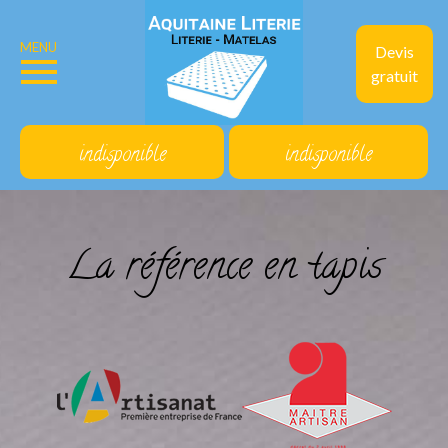
MENU
Devis
gratuit
indisponible
indisponible
La référence en tapis