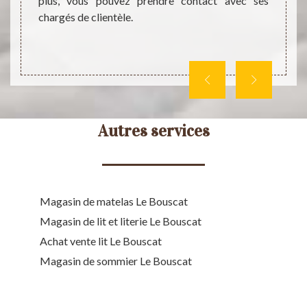
plus, vous pouvez prendre contact avec ses
de vous
prix q
chargés de clientèle.
tous. 
veuill
Autres services
Magasin de matelas Le Bouscat
Magasin de lit et literie Le Bouscat
Achat vente lit Le Bouscat
Magasin de sommier Le Bouscat