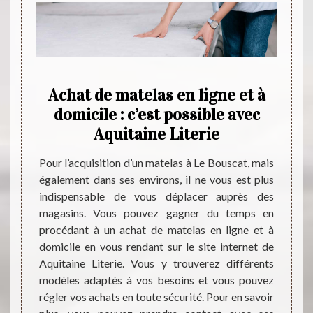
sin
Achat de matelas en ligne et à
T
e
domicile : c’est possible avec
sav
e
Aquitaine Literie
re
Pour l’acquisition d’un matelas à Le Bouscat, mais
également dans ses environs, il ne vous est plus
s chers
Pour r
indispensable de vous déplacer auprès des
e faire
nouve
magasins. Vous pouvez gagner du temps en
sin qui
posséd
procédant à un achat de matelas en ligne et à
 réputé
effet,
domicile en vous rendant sur le site internet de
es prix
resso
Aquitaine Literie. Vous y trouverez différents
ts. Son
contac
modèles adaptés à vos besoins et vous pouvez
atex, à
nous 
régler vos achats en toute sécurité. Pour en savoir
mousse.
Aquita