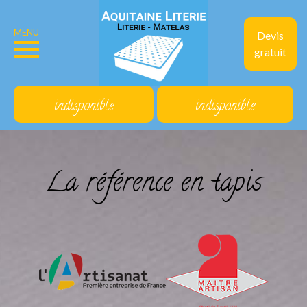
MENU
Devis
gratuit
indisponible
indisponible
La référence en tapis