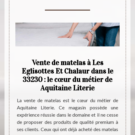
sin
Vente de matelas à Les
Ac
e
Eglisottes Et Chalaur dans le
pens
s
33230 : le cœur du métier de
Aquitaine Literie
Pour l
Et Cha
s chers
La vente de matelas est le cœur du métier de
s’adre
33230,
Aquitaine Literie. Ce magasin possède une
permet
iterie.
expérience réussie dans le domaine et il ne cesse
avec 
années
de proposer des produits de qualité premium à
Aquita
er des
ses clients. Ceux qui ont déjà acheté des matelas