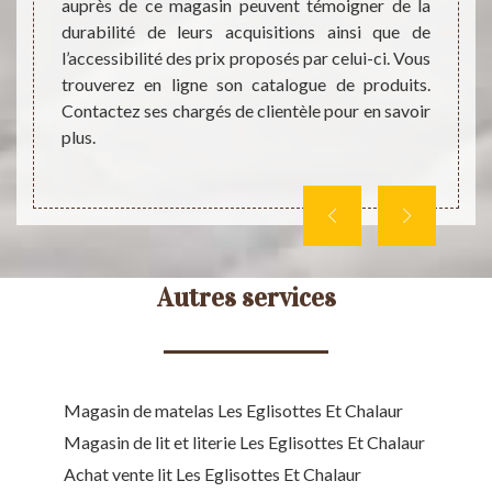
propo
ssibles
auprès de ce magasin peuvent témoigner de la
ressor
nferme
durabilité de leurs acquisitions ainsi que de
les pl
mémoire
l’accessibilité des prix proposés par celui-ci. Vous
égalem
r plus,
trouverez en ligne son catalogue de produits.
Pour e
on site
Contactez ses chargés de clientèle pour en savoir
clientè
plus.
Autres services
Magasin de matelas Les Eglisottes Et Chalaur
Magasin de lit et literie Les Eglisottes Et Chalaur
Achat vente lit Les Eglisottes Et Chalaur