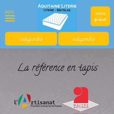
MENU
Devis
gratuit
indisponible
indisponible
La référence en tapis