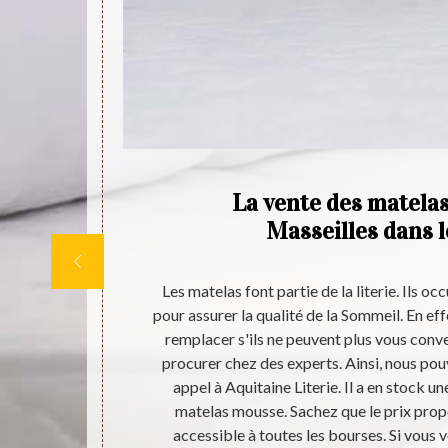
 de
La vente des matela
er
Masseilles dans 
ensez à tenir
Les matelas font partie de la literie. Ils o
chnologies sur
pour assurer la qualité de la Sommeil. En effe
xigences. Chez
remplacer s'ils ne peuvent plus vous conveni
ente et la
procurer chez des experts. Ainsi, nous po
sse, en latex,
appel à Aquitaine Literie. Il a en stock 
vrir, vous
matelas mousse. Sachez que le prix propo
accessible à toutes les bourses. Si vous