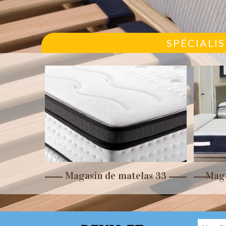
SPÉCIALI
r 33
Magasin de matelas 33
Maga