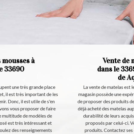
s mousses à
Vente de 
le 33690
dans le 336
de Aq
ccupent une très grande place
La vente de matelas est l
t, il est très important de les
magasin possède une expérie
r. Donc, il est utile de s'en
de proposer des produits de 
uvons vous proposer de faire
déjà acheté des matelas au
une multitude de modèles de
durabilité de leurs acquisi
sé est très intéressant et
proposés par celui-ci. V
 voulez des renseignements
produits. Contactez ses 