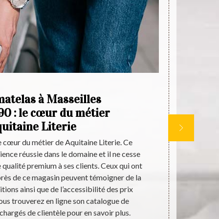
matelas à Masseilles
90 : le cœur du métier
spé
uitaine Literie
e cœur du métier de Aquitaine Literie. Ce
Ceux qui son
nce réussie dans le domaine et il ne cesse
33690, choisi
qualité premium à ses clients. Ceux qui ont
possède plu
près de ce magasin peuvent témoigner de la
produits de 
tions ainsi que de l’accessibilité des prix
Son catal
ous trouverez en ligne son catalogue de
mémoire de f
chargés de clientèle pour en savoir plus.