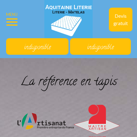
MENU
Devis
gratuit
indisponible
indisponible
La référence en tapis