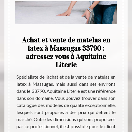
Achat et vente de matelas en
Aqui
 des
latex à Massugas 33790 :
d
é à
adressez vous à Aquitaine
Literie
dent si
Spécialiste de l’achat et de la vente de matelas en
Magasi
ères de
latex à Massugas, mais aussi dans ses environs
matela
 il est
dans le 33790, Aquitaine Literie est une référence
différ
 à un
dans son domaine. Vous pouvez trouver dans son
morpho
er dans
catalogue des modèles de qualité exceptionnelle,
dans 
Literie
lesquels sont proposés à des prix qui défient le
standa
vec des
marché. Outre les dimensions qui sont proposées
client
 bas du
par ce professionnel, il est possible pour le client
vous a