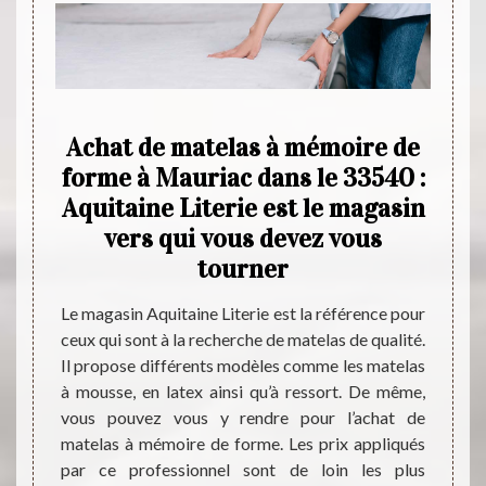
ente
Achat de matelas à mémoire de
Ach
 le
forme à Mauriac dans le 33540 :
do
Aquitaine Literie est le magasin
vers qui vous devez vous
rmes de
Pour l
tourner
ts qui
égalem
Il est
indis
Le magasin Aquitaine Literie est la référence pour
ir une
magas
ceux qui sont à la recherche de matelas de qualité.
 alors
procéd
Il propose différents modèles comme les matelas
uitaine
domici
à mousse, en latex ainsi qu’à ressort. De même,
eaucoup
Aquita
vous pouvez vous y rendre pour l’achat de
se une
modèle
matelas à mémoire de forme. Les prix appliqués
le prix
régler
par ce professionnel sont de loin les plus