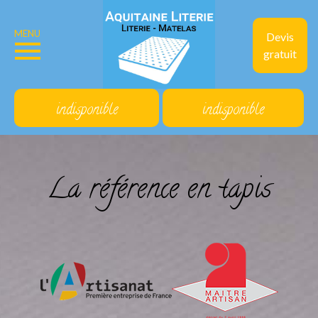
MENU
Devis
gratuit
indisponible
indisponible
La référence en tapis