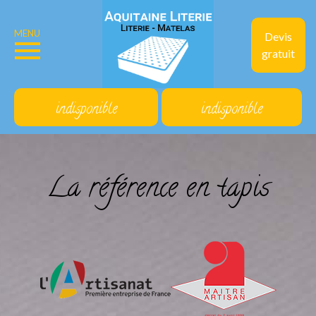
MENU
Devis
gratuit
indisponible
indisponible
La référence en tapis