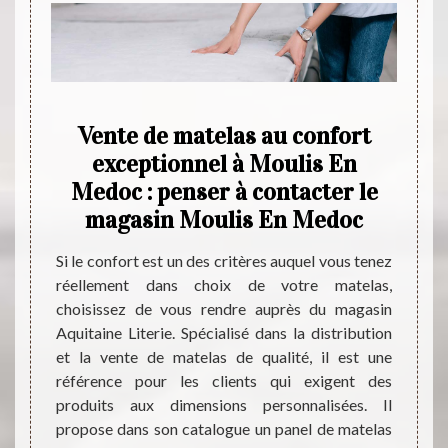
ente
Vente de matelas au confort
edoc
exceptionnel à Moulis En
Medoc : penser à contacter le
mod
magasin Moulis En Medoc
rmes de
ts qui
Si le confort est un des critères auquel vous tenez
Pour 
Il est
réellement dans choix de votre matelas,
matela
ir une
choisissez de vous rendre auprès du magasin
Medoc
 alors
Aquitaine Literie. Spécialisé dans la distribution
adress
uitaine
et la vente de matelas de qualité, il est une
référe
eaucoup
référence pour les clients qui exigent des
produi
se une
produits aux dimensions personnalisées. Il
confor
le prix
propose dans son catalogue un panel de matelas
budget