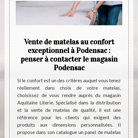
sin
Vente de matelas au confort
Ve
e
exceptionnel à Podensac :
d
nsac
penser à contacter le magasin
m
Podensac
s chers
La ven
e faire
Aquit
Si le confort est un des critères auquel vous tenez
sin qui
expéri
réellement dans choix de votre matelas,
 réputé
de pro
choisissez de vous rendre auprès du magasin
es prix
ses cl
Aquitaine Literie. Spécialisé dans la distribution
ts. Son
auprès
et la vente de matelas de qualité, il est une
atex, à
durabi
référence pour les clients qui exigent des
mousse.
l’acces
produits aux dimensions personnalisées. Il
de vous
trouve
propose dans son catalogue un panel de matelas