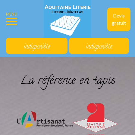
MENU
Devis
gratuit
indisponible
indisponible
La référence en tapis