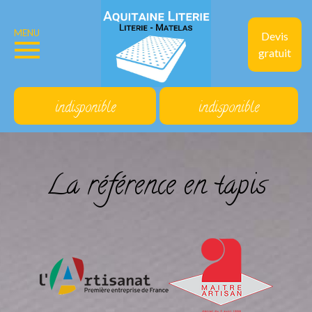
MENU
Devis
gratuit
indisponible
indisponible
La référence en tapis