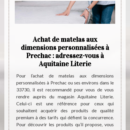
ort
Achat de matelas aux
Ce 
enser
dimensions personnalisées à
de
chac
Prechac : adressez-vous à
Aquitaine Literie
s tenez
Les ma
telas,
liter
Pour l’achat de matelas aux dimensions
agasin
influ
personnalisées à Prechac ou ses environs dans le
ibution
recom
33730, il est recommandé pour vous de vous
est une
meill
rendre auprès du magasin Aquitaine Literie.
nt des
nécess
Celui-ci est une référence pour ceux qui
es. Il
Literi
souhaitent acquérir des produits de qualité
matelas
d'exp
premium à des tarifs qui défient la concurrence.
autres.
multit
Pour découvrir les produits qu’il propose, vous