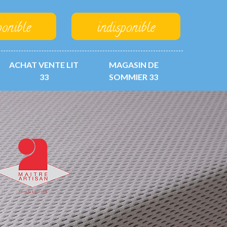
ponible
indisponible
ACHAT VENTE LIT
MAGASIN DE
33
SOMMIER 33