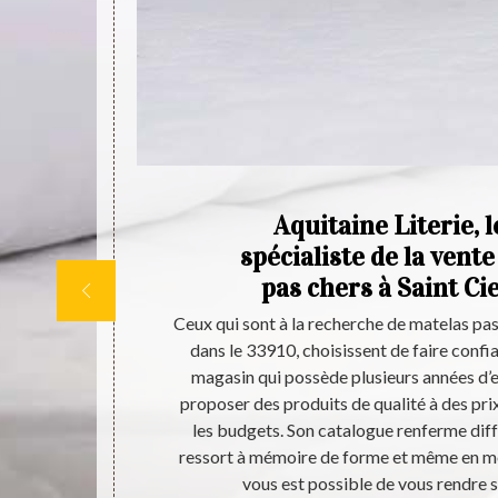
es
Aquitaine Literie, 
re
spécialiste de la vent
e
pas chers à Saint Ci
 mousses de
Ceux qui sont à la recherche de matelas pa
 à Saint Ciers
dans le 33910, choisissent de faire confia
 de trouver le
magasin qui possède plusieurs années d’
able. Ses prix
proposer des produits de qualité à des prix
lez trouver
les budgets. Son catalogue renferme diffé
site internet.
ressort à mémoire de forme et même en mou
e choix.
vous est possible de vous rendre su