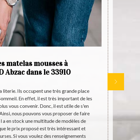
es matelas mousses à
 D Abzac dans le 33910
pe
a literie. Ils occupent une très grande place
Pour l’achat d
Sommeil. En effet, il est très important de les
est recom
lus vous convenir. Donc, il est utile de s'en
permettra d
Ainsi, nous pouvons vous proposer de faire
d’un prof
 Il a en stock une multitude de modèles de
propose sur s
e le prix proposé est très intéressant et
à des prix 
ourses. Si vous voulez des renseignements
également d