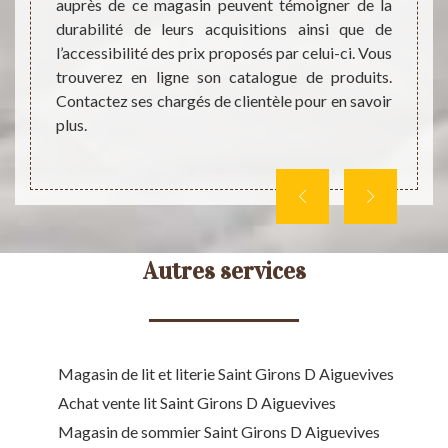
e temps
Literi
auprès de ce magasin peuvent témoigner de la
rons D
d'exp
durabilité de leurs acquisitions ainsi que de
talogue
multit
l’accessibilité des prix proposés par celui-ci. Vous
qu'il 
trouverez en ligne son catalogue de produits.
tous. 
Contactez ses chargés de clientèle pour en savoir
d'autr
plus.
Autres services
Magasin de lit et literie Saint Girons D Aiguevives
Achat vente lit Saint Girons D Aiguevives
Magasin de sommier Saint Girons D Aiguevives