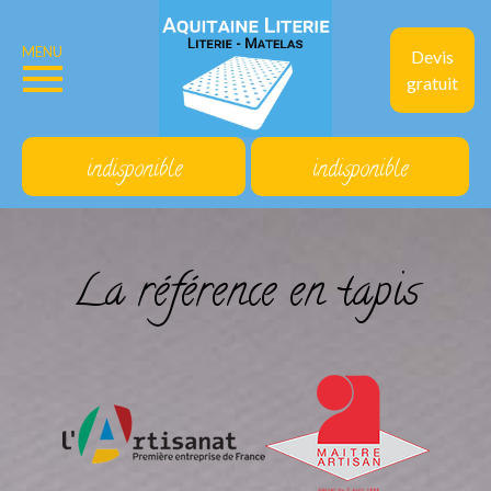
MENU
Devis
gratuit
indisponible
indisponible
La référence en tapis