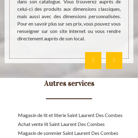
dans son catalogue. Vous trouverez auprès de
qu’il 
est une
celui-ci des produits aux dimensions classiques,
produi
nt des
mais aussi avec des dimensions personnalisées.
de cel
es. Il
Pour en savoir plus sur ses prix, vous pouvez vous
chère
matelas
renseigner sur son site internet ou vous rendre
appele
autres.
directement auprès de son local.
heures
n site
Autres services
Magasin de lit et literie Saint Laurent Des Combes
Achat vente lit Saint Laurent Des Combes
Magasin de sommier Saint Laurent Des Combes