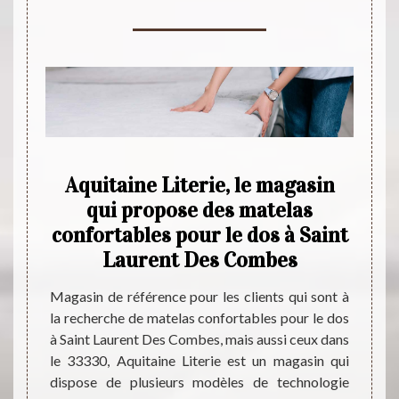
ort
Aquitaine Literie, le magasin
Tro
ent
qui propose des matelas
q
confortables pour le dos à Saint
nt
Laurent Des Combes
Magasin de référence pour les clients qui sont à
Pour 
la recherche de matelas confortables pour le dos
mousse
s tenez
à Saint Laurent Des Combes, mais aussi ceux dans
n’y a 
telas,
le 33330, Aquitaine Literie est un magasin qui
Literie
agasin
dispose de plusieurs modèles de technologie
il est 
ibution