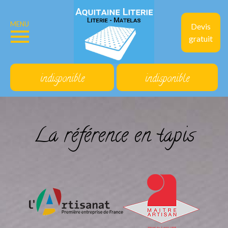
MENU
Devis
gratuit
indisponible
indisponible
La référence en tapis