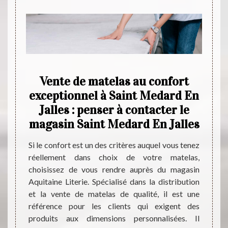
t
Vente de matelas au confort
Ac
e
exceptionnel à Saint Medard En
pens
 de
Jalles : penser à contacter le
magasin Saint Medard En Jalles
Pour l
En Jal
tier de
Si le confort est un des critères auquel vous tenez
s’adre
de une
réellement dans choix de votre matelas,
permet
e cesse
choisissez de vous rendre auprès du magasin
avec 
emium à
Aquitaine Literie. Spécialisé dans la distribution
Aquita
matelas
et la vente de matelas de qualité, il est une
propo
r de la
référence pour les clients qui exigent des
ressor
 que de
produits aux dimensions personnalisées. Il