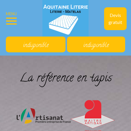
MENU
Devis
gratuit
indisponible
indisponible
La référence en tapis