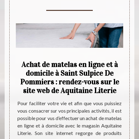
e de
Achat de matelas en ligne et à
Ac
e
domicile à Saint Sulpice De
 :
Pommiers : rendez-vous sur le
P
gasin
site web de Aquitaine Literie
s
Pour faciliter votre vie et afin que vous puissiez
Spécia
vous consacrer sur vos principales activités, il est
latex 
possible pour vus d’effectuer un achat de matelas
dans s
ce pour
en ligne et à domicile avec le magasin Aquitaine
est un
ualité.
Literie. Son site internet regorge de produits
trouv
matelas