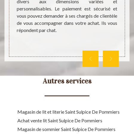
divers aux dimensions variées et
qualit
e même,
personnalisables. Le paiement est sécurisé et
des p
hat de
vous pouvez demander à ses chargés de clientèle
dime
pliqués
de vous accompagner dans votre achat. Ils vous
profes
s plus
répondent par chat.
comman
s, vous
avez 
ou vous
chargés
Autres services
Magasin de lit et literie Saint Sulpice De Pommiers
Achat vente lit Saint Sulpice De Pommiers
Magasin de sommier Saint Sulpice De Pommiers