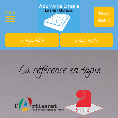
MENU
Devis
gratuit
indisponible
indisponible
La référence en tapis