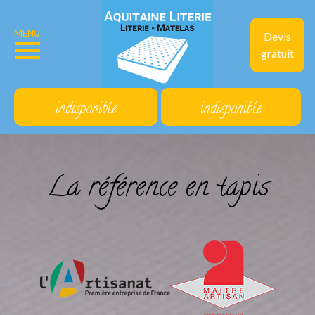
MENU
Devis
gratuit
indisponible
indisponible
La référence en tapis