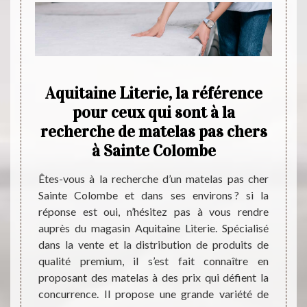
e de
Aquitaine Literie, la référence
in
pour ceux qui sont à la
di
te
recherche de matelas pas chers
Sai
à Sainte Colombe
atelas
Êtes-vous à la recherche d’un matelas pas cher
Pour 
l n’y a
Sainte Colombe et dans ses environs ? si la
person
itaine
réponse est oui, n’hésitez pas à vous rendre
dans l
maine et
auprès du magasin Aquitaine Literie. Spécialisé
vous r
 matelas
dans la vente et la distribution de produits de
Celui
ité des
qualité premium, il s’est fait connaître en
souha
En plus
proposant des matelas à des prix qui défient la
premiu
s moins
concurrence. Il propose une grande variété de
Pour d