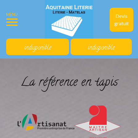
MENU
Devis
gratuit
indisponible
indisponible
La référence en tapis