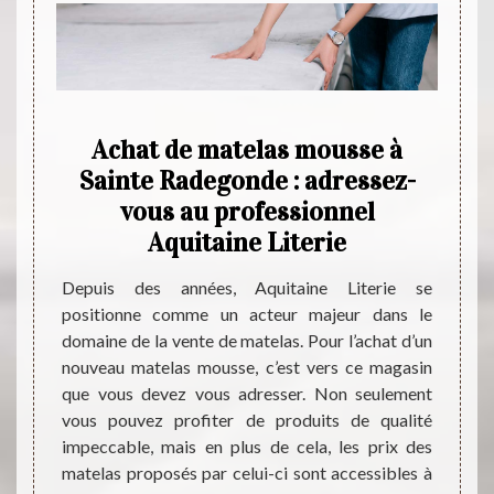
liste
Achat de matelas mousse à
La 
de
Sainte Radegonde : adressez-
S
ainte
vous au professionnel
Aquitaine Literie
Les ma
une tr
ente de
Depuis des années, Aquitaine Literie se
Sommei
Literie
positionne comme un acteur majeur dans le
rempla
aptés à
domaine de la vente de matelas. Pour l’achat d’un
Donc, 
ins. Il
nouveau matelas mousse, c’est vers ce magasin
expert
les de
que vous devez vous adresser. Non seulement
faire 
ossible
vous pouvez profiter de produits de qualité
multit
le sur
impeccable, mais en plus de cela, les prix des
que l
ations
matelas proposés par celui-ci sont accessibles à