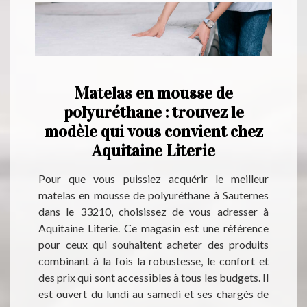
nes
Matelas en mousse de
Ma
du
polyuréthane : trouvez le
des
ie
modèle qui vous convient chez
f
Aquitaine Literie
tier de
de une
Pour que vous puissiez acquérir le meilleur
Spécia
e cesse
matelas en mousse de polyuréthane à Sauternes
matela
emium à
dans le 33210, choisissez de vous adresser à
une ré
matelas
Aquitaine Literie. Ce magasin est une référence
vous r
r de la
pour ceux qui souhaitent acheter des produits
trouve
 que de
combinant à la fois la robustesse, le confort et
résist
ci. Vous
des prix qui sont accessibles à tous les budgets. Il
les m
oduits.
est ouvert du lundi au samedi et ses chargés de
trouve