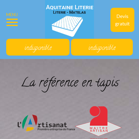
MENU
Devis
gratuit
indisponible
indisponible
La référence en tapis