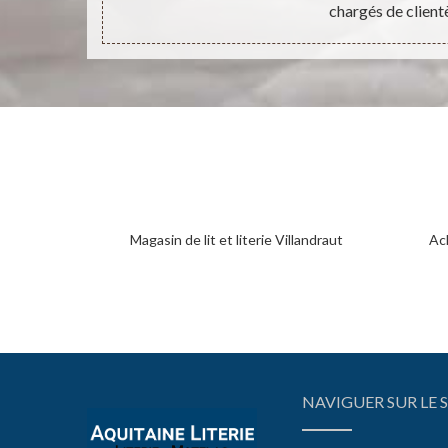
chargés de clientè
Magasin de lit et literie Villandraut
Ach
NAVIGUER SUR LE S