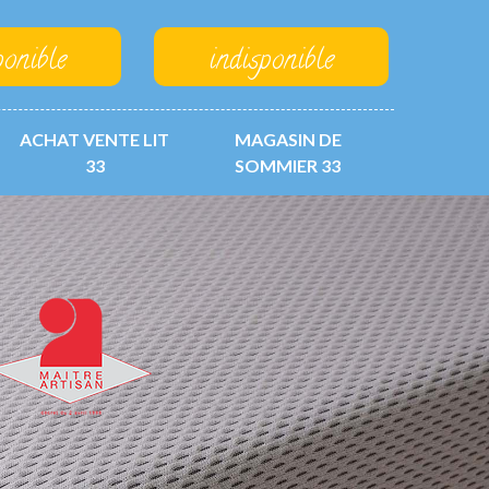
ponible
indisponible
ACHAT VENTE LIT
MAGASIN DE
33
SOMMIER 33