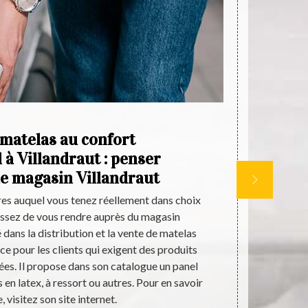
 matelas au confort
 à Villandraut : penser
p
le magasin Villandraut
q
tères auquel vous tenez réellement dans choix
Pour que 
issez de vous rendre auprès du magasin
polyuréthane 
é dans la distribution et la vente de matelas
Aquitaine Lit
nce pour les clients qui exigent des produits
acheter des p
es. Il propose dans son catalogue un panel
prix qui so
en latex, à ressort ou autres. Pour en savoir
samedi et se
 visitez son site internet.