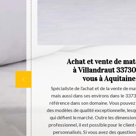
e de
Achat et vente de mat
 de
à Villandraut 33730
vous à Aquitaine
 Villandraut,
Spécialiste de l’achat et de la vente de ma
aptés à toutes
mais aussi dans ses environs dans le 33730
on catalogue
référence dans son domaine. Vous pouvez 
ssible pour le
des modèles de qualité exceptionnelle, lesq
vez besoin
qui défient le marché. Outre les dimensio
, vous pouvez
professionnel, il est possible pour le clie
samedi.
personnalisés. Si vous avez des question