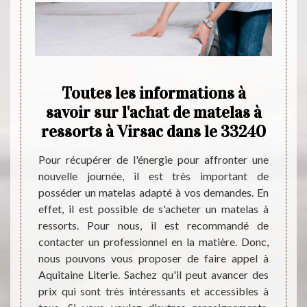
es à
Toutes les informations à
Pens
savoir sur l'achat de matelas à
d
ressorts à Virsac dans le 33240
ccupent
é de la
Pour récupérer de l'énergie pour affronter une
Lorsqu
 de les
nouvelle journée, il est très important de
Virsac
nvenir.
posséder un matelas adapté à vos demandes. En
de celu
hez des
effet, il est possible de s'acheter un matelas à
marché
oser de
ressorts. Pour nous, il est recommandé de
vos ex
ock une
contacter un professionnel en la matière. Donc,
qui se 
 Sachez
nous pouvons vous proposer de faire appel à
matela
ant et
Aquitaine Literie. Sachez qu'il peut avancer des
en lat
 voulez
prix qui sont très intéressants et accessibles à
Pour l
llez le