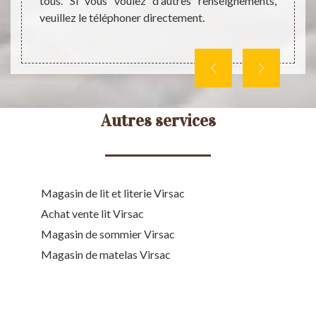
tous. Si vous voulez d'autres renseignements,
son sit
veuillez le téléphoner directement.
Autres services
Magasin de lit et literie Virsac
Achat vente lit Virsac
Magasin de sommier Virsac
Magasin de matelas Virsac