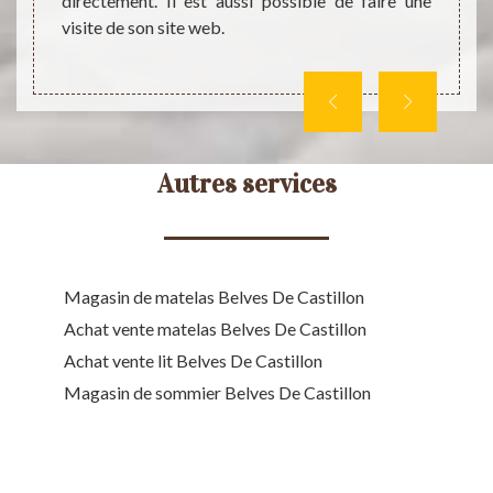
ppelez-
directement. Il est aussi possible de faire une
d’une 
s.
visite de son site web.
votre l
Autres services
Magasin de matelas Belves De Castillon
Achat vente matelas Belves De Castillon
Achat vente lit Belves De Castillon
Magasin de sommier Belves De Castillon