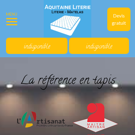
MENU
Devis
gratuit
indisponible
indisponible
La référence en tapis