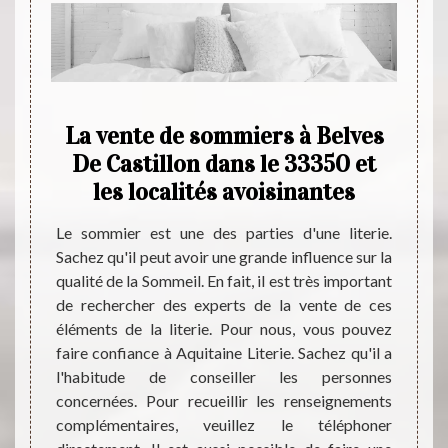
asin
La vente de sommiers à Belves
Aqu
sède
De Castillon dans le 33350 et
de l
ence
les localités avoisinantes
des 
nnées,
Le sommier est une des parties d'une literie.
Depuis
t et de
Sachez qu'il peut avoir une grande influence sur la
Liter
férents
qualité de la Sommeil. En fait, il est très important
s’appr
férents
de rechercher des experts de la vente de ces
articl
 vaste
éléments de la literie. Pour nous, vous pouvez
différ
et vous
faire confiance à Aquitaine Literie. Sachez qu'il a
de tec
oix de
l'habitude de conseiller les personnes
lit de
sommier
concernées. Pour recueillir les renseignements
concur
es prix
complémentaires, veuillez le téléphoner
budget