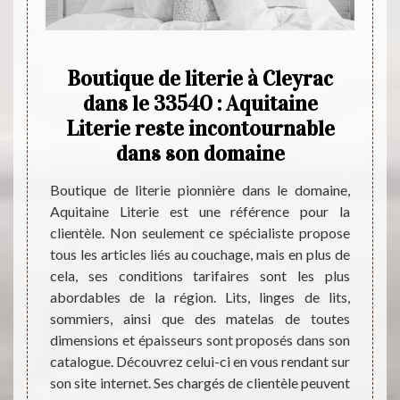
in de
Boutique de literie à Cleyrac
Aqu
nce
dans le 33540 : Aquitaine
de 
c
Literie reste incontournable
Que vo
dans son domaine
de la s
uitaine
êtes à
t d’une
Boutique de literie pionnière dans le domaine,
choisi
’est la
Aquitaine Literie est une référence pour la
Ce mag
que ses
clientèle. Non seulement ce spécialiste propose
distrib
t devenu
tous les articles liés au couchage, mais en plus de
de son
tenu de
cela, ses conditions tarifaires sont les plus
pouve
ans son
abordables de la région. Lits, linges de lits,
charg
our les
sommiers, ainsi que des matelas de toutes
meubl
Visitez
dimensions et épaisseurs sont proposés dans son
s plus
catalogue. Découvrez celui-ci en vous rendant sur
son site internet. Ses chargés de clientèle peuvent