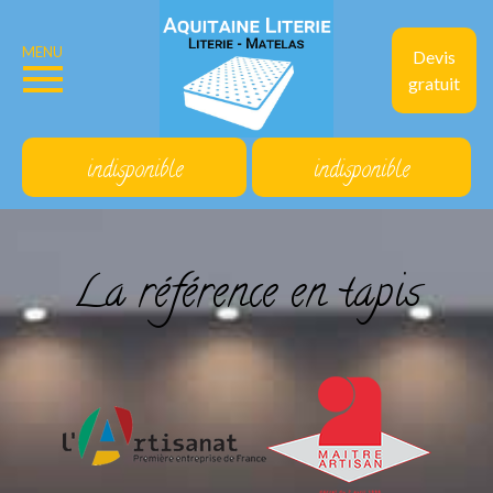
MENU
Devis
gratuit
indisponible
indisponible
La référence en tapis