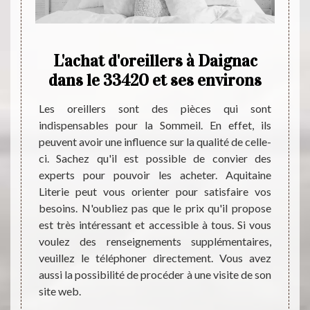
nac :
L'achat d'oreillers à Daignac
ous
dans le 33420 et ses environs
Aq
ne
Les oreillers sont des pièces qui sont
indispensables pour la Sommeil. En effet, ils
Les ma
peuvent avoir une influence sur la qualité de celle-
influen
st fait
ci. Sachez qu'il est possible de convier des
est tr
terie à
experts pour pouvoir les acheter. Aquitaine
pas de
roduits
Literie peut vous orienter pour satisfaire vos
propos
es plus
besoins. N'oubliez pas que le prix qu'il propose
vente
 devenu
est très intéressant et accessible à tous. Si vous
conseil
s aussi
voulez des renseignements supplémentaires,
un prof
 pouvez
veuillez le téléphoner directement. Vous avez
N'oubl
nsi que
aussi la possibilité de procéder à une visite de son
intére
ez vous
site web.
d'autr
tement