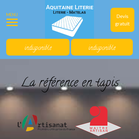
MENU
Devis
gratuit
indisponible
indisponible
La référence en tapis