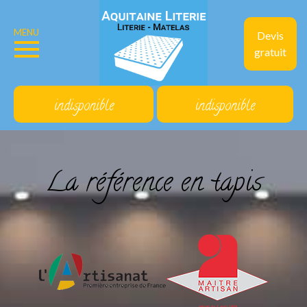
MENU
Devis
gratuit
indisponible
indisponible
La référence en tapis