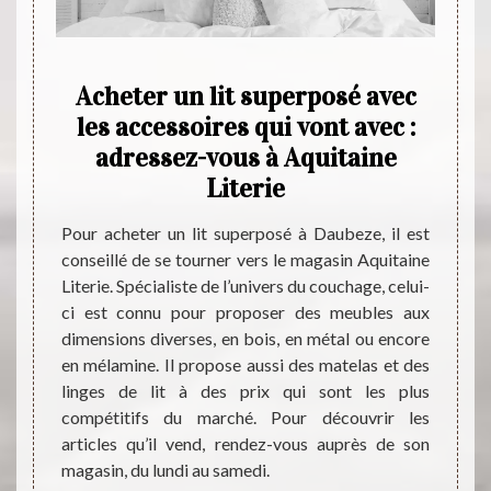
ux :
Acheter un lit superposé avec
Aqu
aine
les accessoires qui vont avec :
ma
adressez-vous à Aquitaine
Literie
ssent à
Les ma
de lits
modèle
Pour acheter un lit superposé à Daubeze, il est
lanté à
obli
conseillé de se tourner vers le magasin Aquitaine
aux le
l'amél
Literie. Spécialiste de l’univers du couchage, celui-
ans le
Donc, 
ci est connu pour proposer des meubles aux
s qu’il
confia
dimensions diverses, en bois, en métal ou encore
et. Les
la lite
en mélamine. Il propose aussi des matelas et des
s et la
vous p
linges de lit à des prix qui sont les plus
tout le
peut p
compétitifs du marché. Pour découvrir les
et acc
articles qu’il vend, rendez-vous auprès de son
inform
magasin, du lundi au samedi.