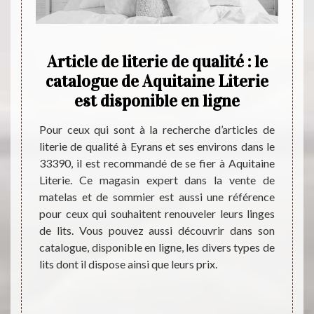
ns
Article de literie de qualité : le
rons
catalogue de Aquitaine Literie
est disponible en ligne
i sont
et, ils
Pour ceux qui sont à la recherche d’articles de
Aquita
e celle-
literie de qualité à Eyrans et ses environs dans le
a choi
ier des
33390, il est recommandé de se fier à Aquitaine
commer
itaine
Literie. Ce magasin expert dans la vente de
dans s
ire vos
matelas et de sommier est aussi une référence
linges
propose
pour ceux qui souhaitent renouveler leurs linges
que de
Si vous
de lits. Vous pouvez aussi découvrir dans son
person
aires,
catalogue, disponible en ligne, les divers types de
aussi
us avez
lits dont il dispose ainsi que leurs prix.
acquér
e de son
lits à
modèle