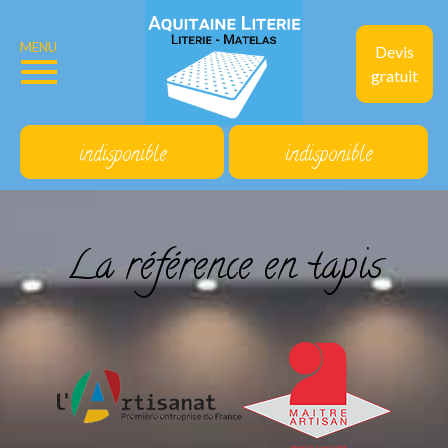
MENU
Devis
gratuit
indisponible
indisponible
La référence en tapis