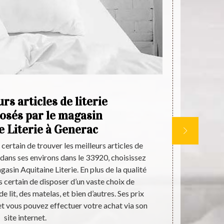
rs articles de literie
A
osés par le magasin
l
e Literie à Generac
certain de trouver les meilleurs articles de
SI vous ête
i dans ses environs dans le 33920, choisissez
choisissez d
asin Aquitaine Literie. En plus de la qualité
Generac. Ce
s certain de disposer d’un vaste choix de
berceau de to
 lit, des matelas, et bien d’autres. Ses prix
vous pouvez
et vous pouvez effectuer votre achat via son
sommiers de q
site internet.