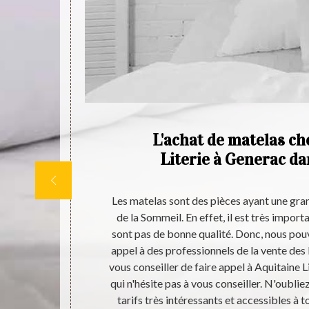
lit
L'achat de matelas ch
is
Literie à Generac da
ersonnalisée à
Les matelas sont des pièces ayant une gran
 ce meuble est
de la Sommeil. En effet, il est très import
el meuble,
sont pas de bonne qualité. Donc, nous pou
 Literie à
appel à des professionnels de la vente des 
atalogue des
vous conseiller de faire appel à Aquitaine L
utres. Visitez
qui n'hésite pas à vous conseiller. N'oublie
tarifs très intéressants et accessibles à t