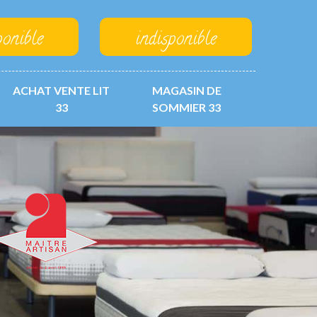
ponible
indisponible
ACHAT VENTE LIT
MAGASIN DE
33
SOMMIER 33