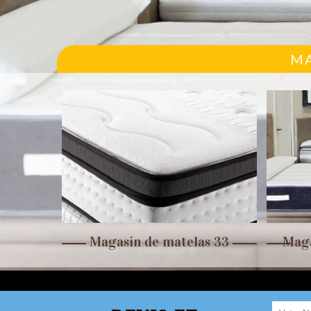
MA
r 33
Magasin de matelas 33
Maga