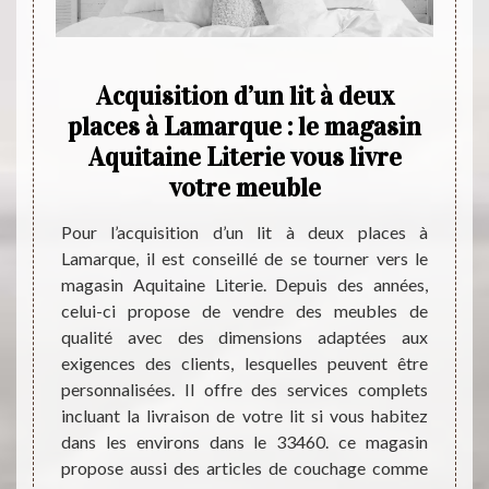
asin
Acquisition d’un lit à deux
Aqui
et
places à Lamarque : le magasin
li
ts
Aquitaine Literie vous livre
po
votre meuble
literie
Magasi
ntèle à
Literi
Pour l’acquisition d’un lit à deux places à
ns des
expéri
Lamarque, il est conseillé de se tourner vers le
es lits
qualit
magasin Aquitaine Literie. Depuis des années,
ans son
prix qu
celui-ci propose de vendre des meubles de
as aux
incont
qualité avec des dimensions adaptées aux
férence
la var
exigences des clients, lesquelles peuvent être
 de lit
catalo
personnalisées. Il offre des services complets
ent son
partic
incluant la livraison de votre lit si vous habitez
ant sur
son s
dans les environs dans le 33460. ce magasin
détaill
propose aussi des articles de couchage comme