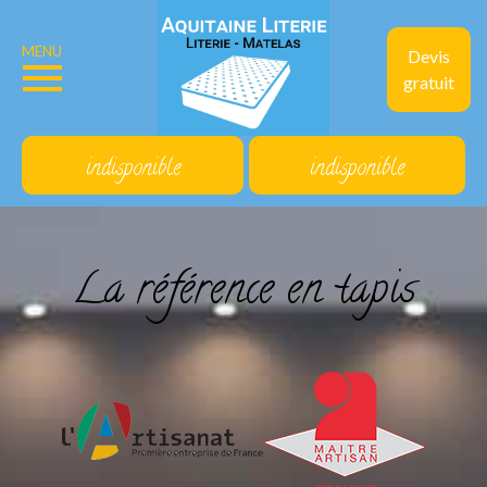
MENU
Devis
gratuit
indisponible
indisponible
La référence en tapis