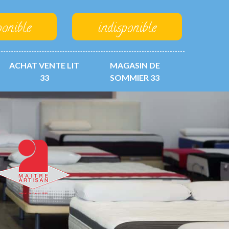
ponible
indisponible
ACHAT VENTE LIT
MAGASIN DE
33
SOMMIER 33