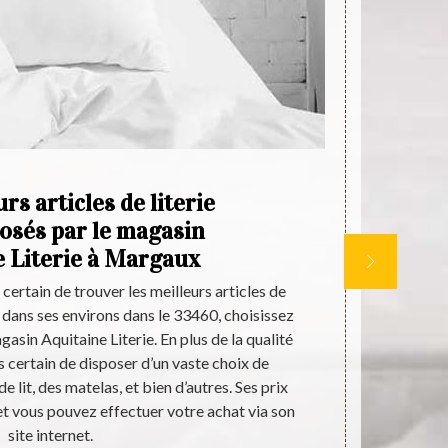
rs articles de literie
La
osés par le magasin
e Literie à Margaux
certain de trouver les meilleurs articles de
Les couvertu
i dans ses environs dans le 33460, choisissez
hiver. En eff
asin Aquitaine Literie. En plus de la qualité
conseillons d
s certain de disposer d’un vaste choix de
de ces types 
 lit, des matelas, et bien d’autres. Ses prix
dans vos cho
et vous pouvez effectuer votre achat via son
le prix qu'i
site internet.
voulez des 