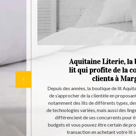
de
Aquitaine Literie, la
lit qui profite de la 
e
clients à Mar
, qui est un
Depuis des années, la boutique de lit Aquit
rticles et de
de s’approcher de la clientèle en proposant
ose d’un vaste
notamment des lits de différents types, des
 lui faire
de technologies variées, mais aussi des linges
es comme le
différencient de ses concurrents pour êt
qui sont les
budgets et vous pouvez être certain de prof
s à propos de
transaction en achetant votre lit s