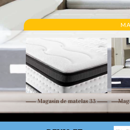
MA
r 33
Magasin de matelas 33
Maga