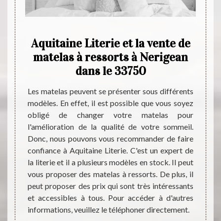
e
Aquitaine Literie et la vente de
Aqu
matelas à ressorts à Nerigean
dans le 33750
c
nel qui
Les matelas peuvent se présenter sous différents
En cho
aine du
modèles. En effet, il est possible que vous soyez
du com
propose
obligé de changer votre matelas pour
Aquita
cles de
l'amélioration de la qualité de votre sommeil.
mais a
, ainsi
Donc, nous pouvons vous recommander de faire
Vous t
ensions
confiance à Aquitaine Literie. C'est un expert de
places
 pouvez
la literie et il a plusieurs modèles en stock. Il peut
lits 
n pour
vous proposer des matelas à ressorts. De plus, il
compét
ux, des
peut proposer des prix qui sont très intéressants
savoir
’autres
et accessibles à tous. Pour accéder à d'autres
vous p
informations, veuillez le téléphoner directement.