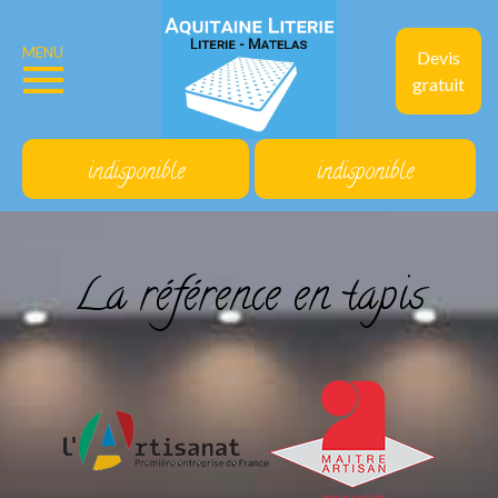
MENU
Devis
gratuit
indisponible
indisponible
La référence en tapis