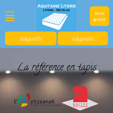
MENU
Devis
gratuit
indisponible
indisponible
La référence en tapis