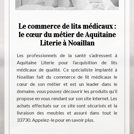
in de
Le commerce de lits médicaux :
nce
le cœur du métier de Aquitaine
Aq
an
Literie à Noaillan
uitaine
Les professionnels de la santé s’adressent à
Les ma
t d’une
Aquitaine Literie pour l’acquisition de lits
influen
’est la
médicaux de qualité. Ce spécialiste implanté à
est tr
que ses
Noaillan fait du commerce de lit médicaux le
pas de
t devenu
cœur de son métier et est un leader dans le
propos
tenu de
domaine. vous pouvez découvrir les produits qu’il
vente
ans son
propose en vous rendant sur son site internet. Les
conseil
our les
achats effectués sur ce site sont sécurisés et la
un prof
Visitez
livraison des meubles et assuré dans tout le
N'oubl
s plus
33730. Appelez-le pour en savoir plus.
intére
d'autr