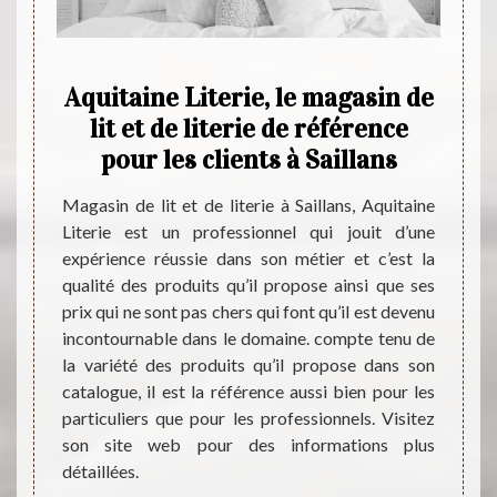
à
Aquitaine Literie, le magasin de
Ach
ses
lit et de literie de référence
les
pour les clients à Saillans
a
sser la
Magasin de lit et de literie à Saillans, Aquitaine
est très
Literie est un professionnel qui jouit d’une
Pour a
us vous
expérience réussie dans son métier et c’est la
consei
. C'est
qualité des produits qu’il propose ainsi que ses
Literie
léments
prix qui ne sont pas chers qui font qu’il est devenu
ci es
rienter
incontournable dans le domaine. compte tenu de
dimens
 dormir
la variété des produits qu’il propose dans son
en mél
propose
catalogue, il est la référence aussi bien pour les
linge
Si vous
particuliers que pour les professionnels. Visitez
compé
aires,
son site web pour des informations plus
articl
détaillées.
magasi