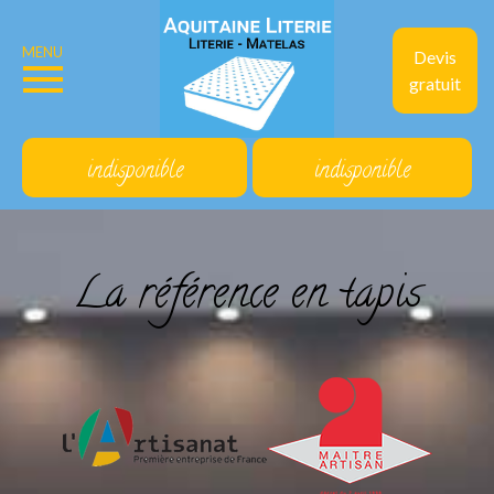
MENU
Devis
gratuit
indisponible
indisponible
La référence en tapis