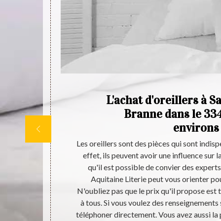
de
L'achat d'oreillers à 
ur
Branne dans le 334
environs
 nouveau-né,
Les oreillers sont des pièces qui sont indis
ine Literie à
effet, ils peuvent avoir une influence sur l
i propose un
qu'il est possible de convier des experts
ssibles à tous
Aquitaine Literie peut vous orienter pou
 des matelas
N'oubliez pas que le prix qu'il propose est 
votre achat en
à tous. Si vous voulez des renseignements 
isée.
téléphoner directement. Vous avez aussi la 