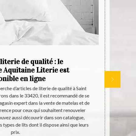
literie de qualité : le
A
 Aquitaine Literie est
l
onible en ligne
rche d’articles de literie de qualité à Saint
Depuis plusie
rons dans le 33420, il est recommandé de se
d’offrir à
magasin expert dans la vente de matelas et de
environs 
rence pour ceux qui souhaitent renouveler
différents 
 pouvez aussi découvrir dans son catalogue,
des matelas
s types de lits dont il dispose ainsi que leurs
ceux qui sont 
prix.
rapidement 