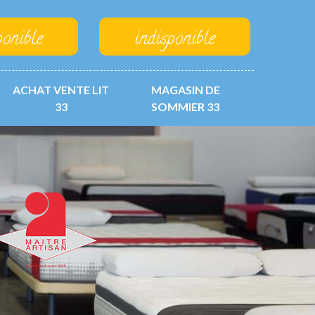
ponible
indisponible
ACHAT VENTE LIT
MAGASIN DE
33
SOMMIER 33