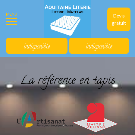
MENU
Devis
gratuit
indisponible
indisponible
La référence en tapis