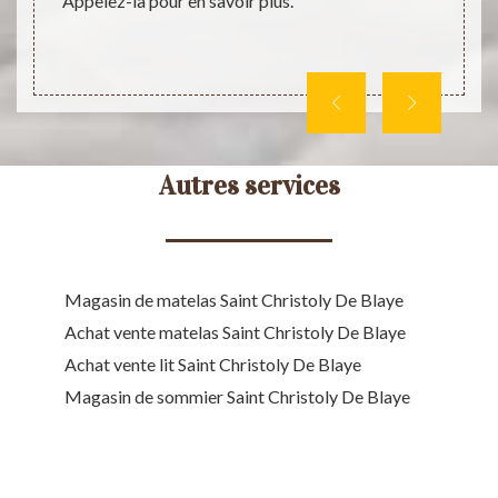
Appelez-la pour en savoir plus.
voule
rofiter
veuille
chetant
Autres services
Magasin de matelas Saint Christoly De Blaye
Achat vente matelas Saint Christoly De Blaye
Achat vente lit Saint Christoly De Blaye
Magasin de sommier Saint Christoly De Blaye