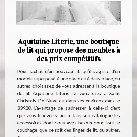
ique
Aquitaine Literie, une boutique
La 
iance
de lit qui propose des meubles à
C
ly De
des prix compétitifs
Pour l’achat d’un nouveau lit, qu’il s’agisse d’un
Les co
modèle superposé, à une place ou à deux place, ou
nuit au
uitaine
autres, choisissez de vous adresser à la boutique
import
saie de
de lit Aquitaine Literie si vous êtes à Saint
consei
ant des
Christoly De Blaye ou dans ses environs dans le
un exp
lits de
33920. L’avantage de s’adresser à celle-ci c’est
de la 
t dotés
que vous trouverez aussi dans son catalogue les
dans v
nges de
accessoires dont vous avez besoin pour tout le
correc
 de ses
couchage, que ce soit des linges de lit, ou autres.
est tr
ous les