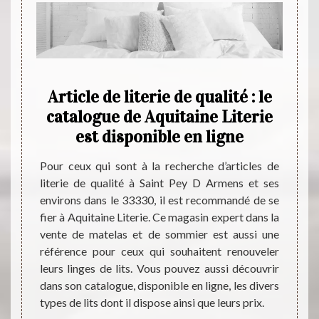
asin
Article de literie de qualité : le
Aqui
sède
catalogue de Aquitaine Literie
de l
ence
est disponible en ligne
nnées,
Pour ceux qui sont à la recherche d’articles de
Pour l
t et de
literie de qualité à Saint Pey D Armens et ses
modèle
férents
environs dans le 33330, il est recommandé de se
autres
férents
fier à Aquitaine Literie. Ce magasin expert dans la
de lit
 vaste
vente de matelas et de sommier est aussi une
Armen
et vous
référence pour ceux qui souhaitent renouveler
L’avan
oix de
leurs linges de lits. Vous pouvez aussi découvrir
trouv
sommier
dans son catalogue, disponible en ligne, les divers
access
es prix
types de lits dont il dispose ainsi que leurs prix.
coucha