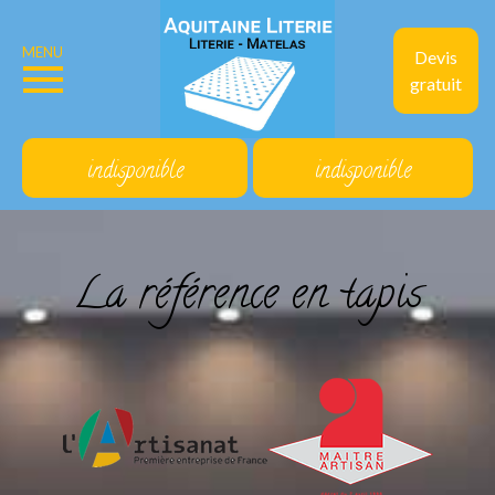
MENU
Devis
gratuit
indisponible
indisponible
La référence en tapis