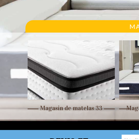
MA
r 33
Magasin de matelas 33
Maga