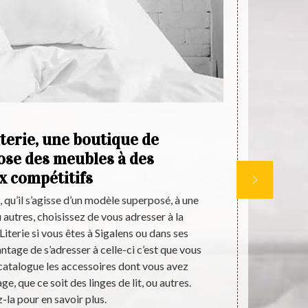
terie, une boutique de
pose des meubles à des
Si
x compétitifs
c
, qu’il s’agisse d’un modèle superposé, à une
Si vous êtes 
 autres, choisissez de vous adresser à la
Aquitaine Lit
Literie si vous êtes à Sigalens ou dans ses
produits qui s
ntage de s’adresser à celle-ci c’est que vous
cela, il disp
catalogue les accessoires dont vous avez
vos exigence
e, que ce soit des linges de lit, ou autres.
êtes certai
-la pour en savoir plus.