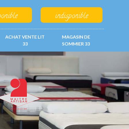
ponible
indisponible
ACHAT VENTE LIT
MAGASIN DE
33
SOMMIER 33