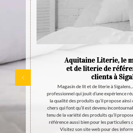
e
Aquitaine Literie, le m
est
et de literie de référ
clients à Sig
e qualité à
Magasin de lit et de literie à Sigalens,
 de se fier à
professionnel qui jouit d’une expérience réu
telas et de
la qualité des produits qu’il propose ainsi
t renouveler
chers qui font qu’il est devenu incontourn
n catalogue,
tenu de la variété des produits qu’il propose
ainsi que leurs
référence aussi bien pour les particuliers 
Visitez son site web pour des informa