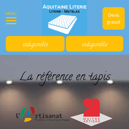
MENU
Devis
gratuit
indisponible
indisponible
La référence en tapis