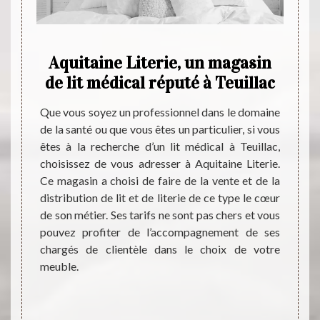
e
Aquitaine Literie, un magasin
Aqu
de lit médical réputé à Teuillac
de l
Que vous soyez un professionnel dans le domaine
de la santé ou que vous êtes un particulier, si vous
nel qui
êtes à la recherche d’un lit médical à Teuillac,
aine du
La bou
choisissez de vous adresser à Aquitaine Literie.
propose
joui d
Ce magasin a choisi de faire de la vente et de la
cles de
dans c
distribution de lit et de literie de ce type le cœur
, ainsi
tarifs
de son métier. Ses tarifs ne sont pas chers et vous
ensions
d’un m
pouvez profiter de l’accompagnement de ses
 pouvez
coût p
chargés de clientèle dans le choix de votre
n pour
des p
meuble.
ux, des
pouvez
’autres
profes
carte 