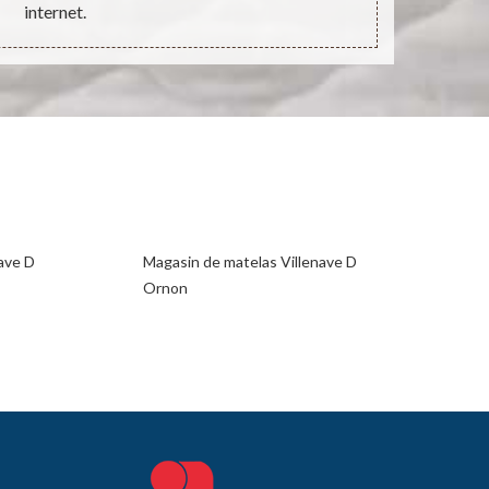
internet.
ave D
Magasin de matelas Villenave D
Ornon