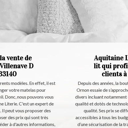
la vente de
Aquitaine L
 Villenave D
lit qui prof
 33140
clients 
ents modèles. En effet, il est
Depuis des années, la bout
nger votre matelas pour
Ornon essaie de s’approche
eil. Donc, nous pouvons vous
divers incluant notamment d
 Literie. C'est un expert de
qualité et dotés de technolo
ck. Il peut vous proposer des
qualité. Ses prix se di
oser des prix qui sont très
accessibles à tous les budg
éder à d'autres informations,
d’une sécurisation de la tr