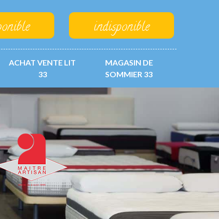
ponible
indisponible
ACHAT VENTE LIT
MAGASIN DE
33
SOMMIER 33