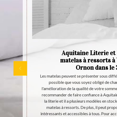
ave
Aquitaine Literie et 
matelas à ressorts à
Ornon dans le
ud surtout en
Les matelas peuvent se présenter sous différ
onc, nous vous
possible que vous soyez obligé de cha
 dans la vente
l'amélioration de la qualité de votre somm
 vous orienter
recommander de faire confiance à Aquitaine
t. Sachez que
la literie et il a plusieurs modèles en sto
tous. Si vous
matelas à ressorts. De plus, il peut prop
 téléphoner.
intéressants et accessibles à tous. Pour acc