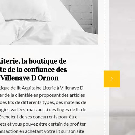
iterie, la boutique de
Aq
ite de la confiance des
se
à Villenave D Ornon
ique de lit Aquitaine Literie à Villenave D
En choisissa
r de la clientèle en proposant des articles
Villenave D 
es lits de différents types, des matelas de
au détail, ma
gies variées, mais aussi des linges de lit de
dans son cat
fférencient de ses concurrents pour être
encore des 
ets et vous pouvez être certain de profiter
accessoir
ansaction en achetant votre lit sur son site
catal