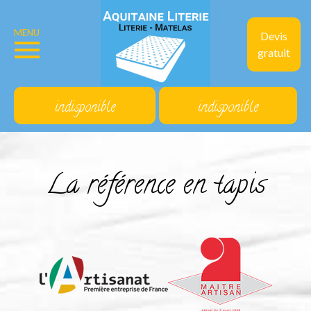
MENU
Devis
gratuit
indisponible
indisponible
La référence en tapis