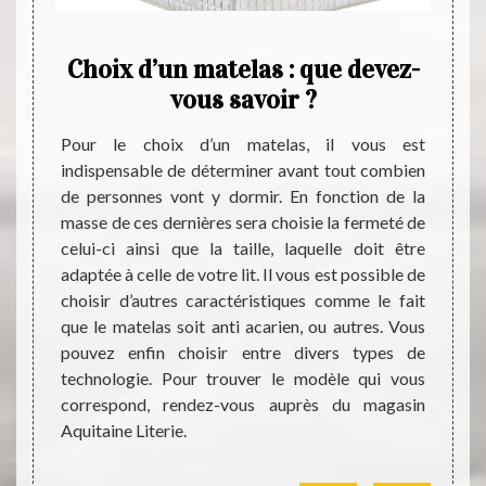
duit
Choix d’un matelas : que devez-
Aqui
cès
vous savoir ?
s
t
Pour le choix d’un matelas, il vous est
indispensable de déterminer avant tout combien
telas à
de personnes vont y dormir. En fonction de la
s aussi
Pour l
masse de ces dernières sera choisie la fermeté de
rès des
souhai
celui-ci ainsi que la taille, laquelle doit être
confort
morpho
adaptée à celle de votre lit. Il vous est possible de
nt, ce
de s’a
choisir d’autres caractéristiques comme le fait
ion de
matela
que le matelas soit anti acarien, ou autres. Vous
rmettra
modèle
pouvez enfin choisir entre divers types de
nons et
variée
technologie. Pour trouver le modèle qui vous
essorts
différ
correspond, rendez-vous auprès du magasin
-vous à
ayez b
Aquitaine Literie.
férence
forme
intern