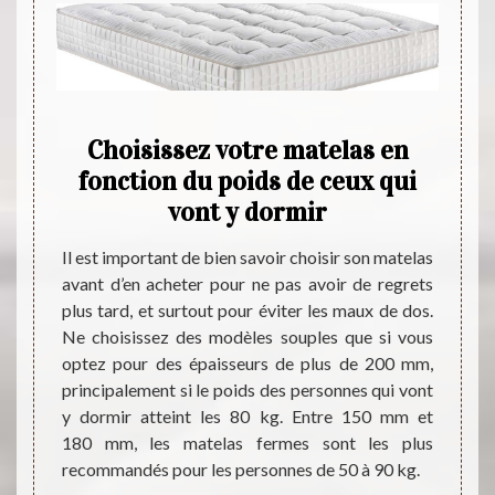
e dos
Choisissez votre matelas en
Ma
s le
fonction du poids de ceux qui
Et 
ogue
vont y dormir
d
terie
Il est important de bien savoir choisir son matelas
Les m
avant d’en acheter pour ne pas avoir de regrets
connai
atelas
plus tard, et surtout pour éviter les maux de dos.
Ils so
er les
Ne choisissez des modèles souples que si vous
ce qui
ises ne
optez pour des épaisseurs de plus de 200 mm,
confor
poser
principalement si le poids des personnes qui vont
d’autr
 de son
y dormir atteint les 80 kg. Entre 150 mm et
matela
de vous
180 mm, les matelas fermes sont les plus
qu’il e
elui-ci
recommandés pour les personnes de 50 à 90 kg.
latex 
mbreux