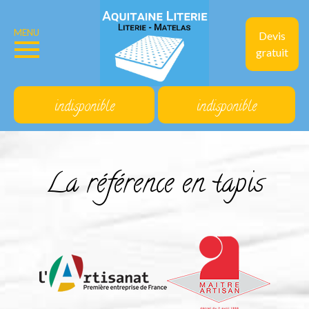
MENU
Devis
gratuit
indisponible
indisponible
La référence en tapis